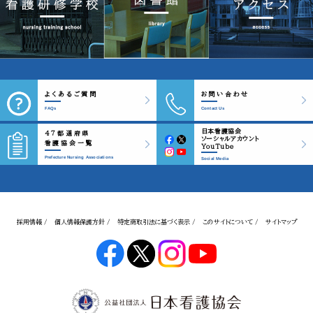
よくあるご質問
お問い合わせ
FAQs
Contact Us
日本看護協会
47都道府県
ソーシャルアカウント
看護協会一覧
YouTube
Prefecture Nursing Associations
Social Media
採用情報 /
個人情報保護方針 /
特定商取引法に基づく表示 /
このサイトについて /
サイトマップ