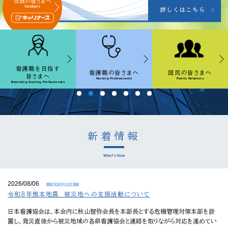
会員の皆さまへ
Members
看護職を目指す
看護職の皆さまへ
国民の皆さまへ
皆さまへ
Nursing Professionals
Public Relations
Becoming Nursing Professionals
新着情報
What's New
2026/08/06
熊本地震関連
令和８年熊本地震 被災地への支援活動について
日本看護協会は、本会内に秋山智弥会長を本部長とする危機管理対策本部を設
置し、発災直後から被災地域の各県看護協会と連絡を取りながら対応を進めてい