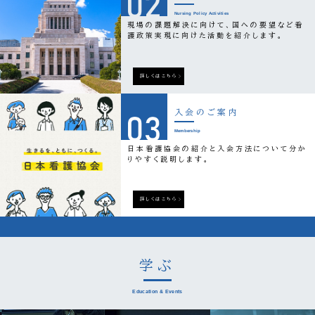
Nursing Policy Activities
現場の課題解決に向けて、国への要望など看
護政策実現に向けた活動を紹介します。
詳しくはこちら
入会の
ご案内
Membership
日本看護協会の紹介と入会方法について分か
りやすく説明します。
詳しくはこちら
学ぶ
Education & Events