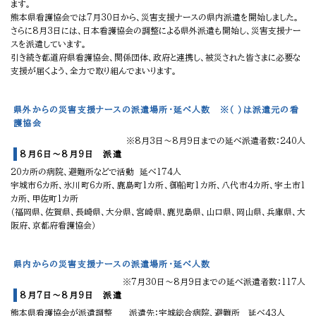
ます。
熊本県看護協会では7月30日から、災害支援ナースの県内派遣を開始しました。
さらに8月3日には、日本看護協会の調整による県外派遣も開始し、災害支援ナー
スを派遣しています。
引き続き都道府県看護協会、関係団体、政府と連携し、被災された皆さまに必要な
支援が届くよう、全力で取り組んでまいります。
県外からの災害支援ナースの派遣場所・延べ人数 ※（ ）は派遣元の看
護協会
※8月3日～8月9日までの延べ派遣者数：240人
8月6日～8月9日 派遣
20カ所の病院、避難所などで活動 延べ174人
宇城市6カ所、氷川町6カ所、鹿島町1カ所、御船町1カ所、八代市4カ所、宇土市1
カ所、甲佐町1カ所
（福岡県、佐賀県、長崎県、大分県、宮崎県、鹿児島県、山口県、岡山県、兵庫県、大
阪府、京都府看護協会）
県内からの災害支援ナースの派遣場所・延べ人数
※7月30日～8月9日までの延べ派遣者数：117人
8月7日～8月9日 派遣
熊本県看護協会が派遣調整 派遣先：宇城総合病院、避難所 延べ43人