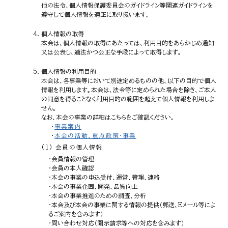
他の法令、個人情報保護委員会のガイドライン等関連ガイドラインを
遵守して個人情報を適正に取り扱います。
個人情報の取得
本会は、個人情報の取得にあたっては、利用目的をあらかじめ通知
又は公表し、適法かつ公正な手段によって取得します。
個人情報の利用目的
本会は、各事業等において別途定めるものの他、以下の目的で個人
情報を利用します。本会は、法令等に定められた場合を除き、ご本人
の同意を得ることなく利用目的の範囲を超えて個人情報を利用しま
せん。
なお、本会の事業の詳細はこちらをご確認ください。
・
事業案内
・
本会の活動、重点政策・事業
(1) 会員の個人情報
・会員情報の管理
・会員の本人確認
・本会の事業の申込受付、運営、管理、連絡
・本会の事業企画、開発、品質向上
・本会の事業推進のための調査、分析
・本会及び本会の事業に関する情報の提供（郵送、Eメール等によ
るご案内を含みます）
・問い合わせ対応（開示請求等への対応を含みます）