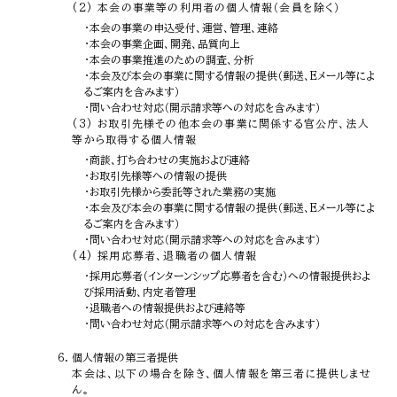
(2) 本会の事業等の利用者の個人情報（会員を除く）
・本会の事業の申込受付、運営、管理、連絡
・本会の事業企画、開発、品質向上
・本会の事業推進のための調査、分析
・本会及び本会の事業に関する情報の提供（郵送、Eメール等によ
るご案内を含みます）
・問い合わせ対応（開示請求等への対応を含みます）
(3) お取引先様その他本会の事業に関係する官公庁、法人
等から取得する個人情報
・商談、打ち合わせの実施および連絡
・お取引先様等への情報の提供
・お取引先様から委託等された業務の実施
・本会及び本会の事業に関する情報の提供（郵送、Eメール等によ
るご案内を含みます）
・問い合わせ対応（開示請求等への対応を含みます）
(4) 採用応募者、退職者の個人情報
・採用応募者（インターンシップ応募者を含む）への情報提供およ
び採用活動、内定者管理
・退職者への情報提供および連絡等
・問い合わせ対応（開示請求等への対応を含みます）
個人情報の第三者提供
本会は、以下の場合を除き、個人情報を第三者に提供しませ
ん。