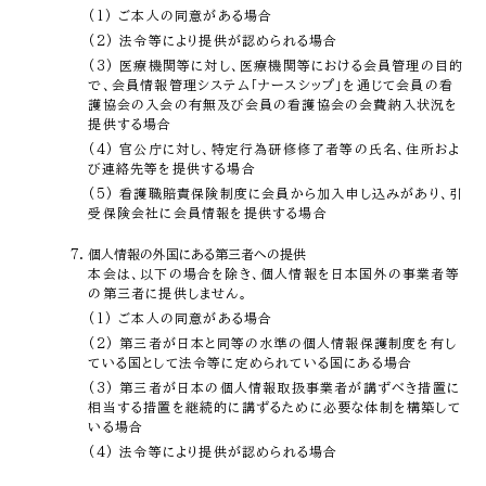
(1) ご本人の同意がある場合
(2) 法令等により提供が認められる場合
(3) 医療機関等に対し、医療機関等における会員管理の目的
で、会員情報管理システム「ナースシップ」を通じて会員の看
護協会の入会の有無及び会員の看護協会の会費納入状況を
提供する場合
(4) 官公庁に対し、特定行為研修修了者等の氏名、住所およ
び連絡先等を提供する場合
(5) 看護職賠責保険制度に会員から加入申し込みがあり、引
受保険会社に会員情報を提供する場合
個人情報の外国にある第三者への提供
本会は、以下の場合を除き、個人情報を日本国外の事業者等
の第三者に提供しません。
(1) ご本人の同意がある場合
(2) 第三者が日本と同等の水準の個人情報保護制度を有し
ている国として法令等に定められている国にある場合
(3) 第三者が日本の個人情報取扱事業者が講ずべき措置に
相当する措置を継続的に講ずるために必要な体制を構築して
いる場合
(4) 法令等により提供が認められる場合