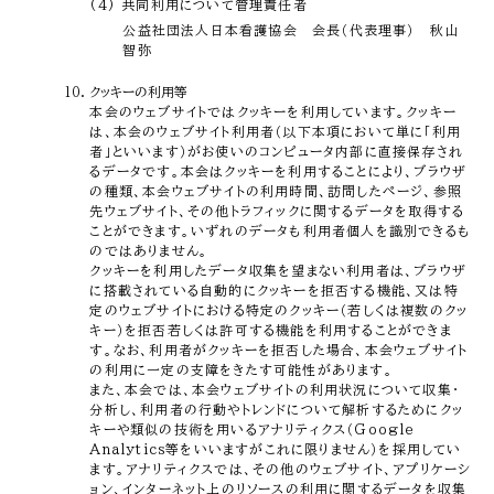
(4) 共同利用について管理責任者
公益社団法人日本看護協会 会長（代表理事） 秋山
智弥
クッキーの利用等
本会のウェブサイトではクッキーを利用しています。クッキー
は、本会のウェブサイト利用者（以下本項において単に「利用
者」といいます）がお使いのコンピュータ内部に直接保存され
るデータです。本会はクッキーを利用することにより、ブラウザ
の種類、本会ウェブサイトの利用時間、訪問したページ、参照
先ウェブサイト、その他トラフィックに関するデータを取得する
ことができます。いずれのデータも利用者個人を識別できるも
のではありません。
クッキーを利用したデータ収集を望まない利用者は、ブラウザ
に搭載されている自動的にクッキーを拒否する機能、又は特
定のウェブサイトにおける特定のクッキー（若しくは複数のクッ
キー）を拒否若しくは許可する機能を利用することができま
す。なお、利用者がクッキーを拒否した場合、本会ウェブサイト
の利用に一定の支障をきたす可能性があります。
また、本会では、本会ウェブサイトの利用状況について収集・
分析し、利用者の行動やトレンドについて解析するためにクッ
キーや類似の技術を用いるアナリティクス（Google
Analytics等をいいますがこれに限りません）を採用してい
ます。アナリティクスでは、その他のウェブサイト、アプリケーシ
ョン、インターネット上のリソースの利用に関するデータを収集