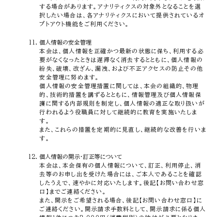
する場合があります。アナリティクスの対象外となることを選
択したい場合は、各アナリティクスにおいて提供されているオ
プトアウト機能をご利用ください。
個人情報の安全管理
本会は、個人情報を正確かつ最新の状態に保ち、利用する必
要がなくなったときは遅滞なく消去するとともに、個人情報の
紛失、破壊、改ざん、漏洩、および不正アクセスの防止その他
安全管理に努めます。
個人情報の安全管理措置に関しては、本会の組織的、物理
的、技術的措置を講ずるとともに、情報管理及び個人情報保
護に関する内部規則を制定し、個人情報の適正な取り扱いが
行われるよう役職員に対して継続的に教育を実施いたしま
す。
また、これらの措置を定期的に見直し、継続的な改善を行いま
す。
個人情報の開示・訂正等について
本会は、本会保有の個人情報について、訂正、利用停止、消
去等のお申し出を受けた場合には、ご本人であることを確認
したうえで、速やかに対応いたします。後記【お問い合わせ窓
口】までご連絡ください。
また、開示をご希望される場合、後記【お問い合わせ窓口】に
ご連絡ください。開示請求手数料として、開示請求に係る個人