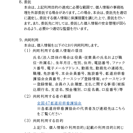
委託
本会は、上記利用目的の達成に必要な範囲で、個人情報の事務処
理を外部委託する場合があります。この場合、本会は、委託先を適切
に選定し、委託する個人情報に保護措置を講じた上で、委託を行い
ます。また、委託先に対しては、委託した個人情報の安全管理が図ら
れるよう、必要かつ適切な監督を行います。
共同利用
本会は、個人情報を以下のとおり共同利用します。
(1) 共同利用する個人情報の項目
氏名（法人団体の場合は役員・従業員の氏名および職
位・所属名）、生年月日、性別、住所、電話番号、ファック
ス番号、電子メールアドレス、勤務先、勤務先の連絡先、
職種、免許番号、本会会員番号、施設番号、都道府県看
護協会会員番号、ナースシップ登録情報、eナースセンタ
ー登録情報、会員の入会履歴、支払に関する事項（被振
込銀行名、支店名、預金種別、口座名義、口座番号）等
(2) 共同利用する者の範囲
全国47都道府県看護協会
※各都道府県看護協会の代表者及び連絡先はこちら
をご覧ください
(3) 共同利用する目的
上記「５. 個人情報の利用目的」記載の利用目的と同じ