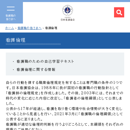
看護職の
皆さまへ
ホーム
看護職の皆さまへ
看護倫理
看護倫理
看護職のための自己学習テキスト
看護倫理に関する情報
自らの行動を律する職業倫理規定を有することは専門職の条件の1つで
す。日本看護協会は、1988年に我が国初の看護職の行動指針として
「看護師の倫理規定」を作成しました。その後、2003年には、それまでの
時代の変化に応じた内容に改訂し、「看護者の倫理綱領」として公表しま
した。
公表から17年が経過し、看護を取り巻く環境や社会情勢が大きく変化し
ていることから見直しを行い、2021年3月に「看護職の倫理綱領」として
公表するに至りました。
看護職が適切な倫理的判断を行うよりどころとして、本綱領をそれぞれの
現場でご活用ください。