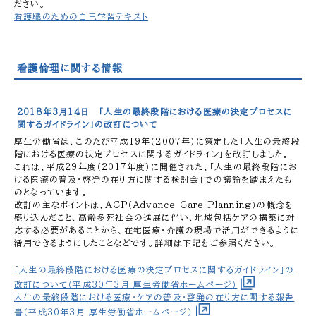
ださい。
看護職のための自己学習テキスト
看護倫理に関する情報
2018年3月14日 「人生の最終段階における医療の決定プロセスに
関するガイドライン」の改訂について
厚生労働省は、このたび平成19年（2007年）に策定した「人生の最終段
階における医療の決定プロセスに関するガイドライン」を改訂しました。
これは、平成29年度（2017年度）に開催された、「人生の最終段階にお
ける医療の普及・啓発の在り方に関する検討会」での議論を踏まえたも
のとなっています。
改訂の主なポイントは、ACP（Advance Care Planning）の概念を
盛り込んだこと、高齢多死社会の進展に伴い、地域包括ケアの構築に対
応する必要があることから、在宅医療・介護の現場で活用ができるように
活用できるようにしたことなどです。詳細は下記をご参照ください。
「人生の最終段階における医療の決定プロセスに関するガイドライン」の
改訂について（平成30年3月 厚生労働省ホームページ）
人生の最終段階における医療・ケアの普及・啓発の在り方に関する報告
書（平成30年3月 厚生労働省ホームページ）