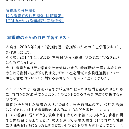
看護職の倫理綱領
ICN看護師の倫理綱領（国際情報）
ICM助産師の倫理綱領（国際情報）
看護職のための自己学習テキスト
本会は、2008年2月に「看護倫理―看護職のための自己学習テキスト」
を作成しました。
その後、2017年4月および「看護職の倫理綱領」の公表に伴い2021年
にも改訂しました。
今回、看護を取り巻く環境や社会情勢の変化、看護職が活躍する場や求
められる役割の広がりを踏まえ、新たに在宅領域や多職種連携において
生じる倫理的ジレンマに関する事例を本テキストに追加しました。
本コンテンツは、看護職の皆さまが現場で悩んだり疑問を感じたりした際
に、前向きな対応ができるよう、そのヒントとなる情報を幅広く提供するも
のです。
事例分析を通した看護のあり方のほか、社会的関心の高い倫理的話題
およびそれに対する看護職の基本的考え方などを掲載しています。
日々の看護に悩んだとき、後輩や部下からの相談に応じるとき、倫理に関
する勉強会に参加するとき、報道を通して高度医療等に伴う倫理的問題
に興味をお持ちになったときなどに、そのヒントや参考資料としてご活用く