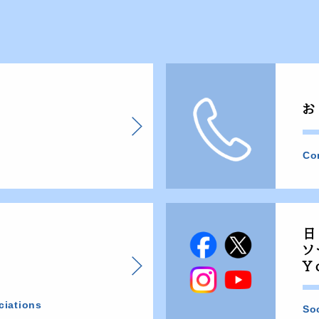
お
Co
日
ソ
Y
ciations
So