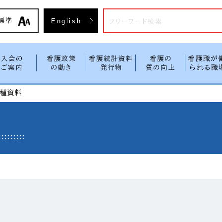
入会方
標準
English
入会の
看護政策
看護統計資料
看護の
看護職が
ご案内
の動き
発行物
質の向上
られる職
種資料