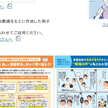
ク」
内動画をもとに作成した冊子
入
あわせてご活用ください。
なさんへ