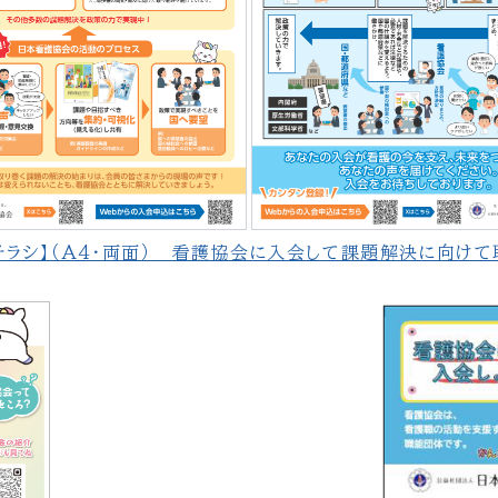
チラシ】（A4・両面） 看護協会に入会して課題解決に向けて