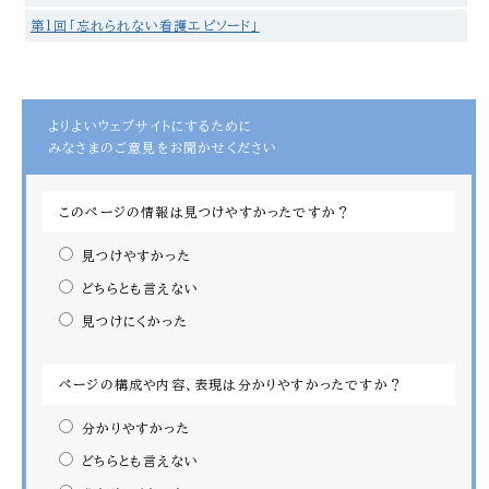
第1回「忘れられない看護エピソード」
よりよいウェブサイトにするために
みなさまのご意見をお聞かせください
このページの情報は見つけやすかったですか？
見つけやすかった
どちらとも言えない
見つけにくかった
ページの構成や内容、表現は分かりやすかったですか？
分かりやすかった
どちらとも言えない