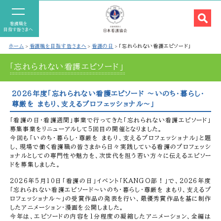
看護職を
目指す皆さまへ
ホーム
看護職を目指す皆さまへ
看護の日
「忘れられない看護エピソード」
「忘れられない看護エピソード」
2026年度「忘れられない看護エピソード 〜いのち・暮らし・
尊厳を まもり、支えるプロフェッショナル〜」
「看護の日・看護週間」事業で行ってきた「忘れられない看護エピソード」
募集事業をリニューアルして5回目の開催となりました。
今回も「いのち・暮らし・尊厳を まもり、支えるプロフェッショナル」と題
し、現場で働く看護職の皆さまから日々実践している看護のプロフェッシ
ョナルとしての専門性や魅力を、次世代を担う若い方々に伝えるエピソー
ドを募集しました。
2026年5月10日「看護の日」イベント「KANGO部！」で、2026年度
「忘れられない看護エピソード～いのち・暮らし・尊厳を まもり、支えるプ
ロフェッショナル～」の受賞作品の発表を行い、最優秀賞作品を基に制作
したアニメーション・漫画を公開しました。
今年は、エピソードの内容を1分程度の凝縮したアニメーション、全編は