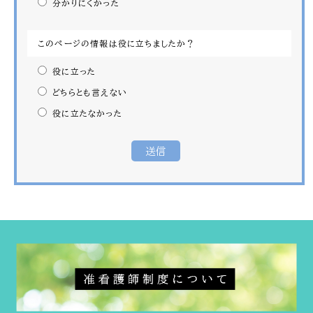
分かりにくかった
このページの情報は役に立ちましたか？
役に立った
どちらとも言えない
役に立たなかった