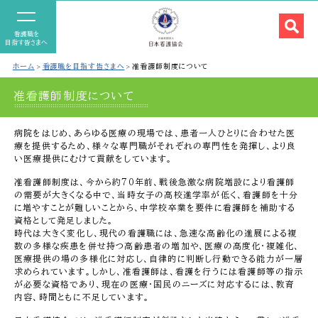
看護職を
目指す皆さまへ
ホーム
看護職を目指す皆さまへ
准看護師制度について
准看護師制度について
病院をはじめ、あらゆる医療の現場では、患者一人ひとりに合わせた医
療を提供するため、様々な専門職がそれぞれの専門性を発揮し、より良
い医療提供にむけて貢献をしています。
准看護師制度は、今から約70年前、戦後急激な病院増設により看護師
の需要が大きくなる中で、当時女子の高校進学率が低く、看護師を十分
に増やすことが難しいことから、中学校卒業を要件に看護師を補助する
資格として発足しました。
時代は大きく変化し、現代の看護職には、急速な高齢化の進展による複
数の多様な疾患を併せ持つ高齢患者の増加や、医療の高度化・複雑化、
医療提供の場の多様化に対応し、自律的に判断し行動できる能力が一層
求められています。しかし、准看護師は、看護を行うには看護師等の指示
が必要な資格であり、現在の医療・国民のニーズに対応するには、教育
内容、時間ともに不足しています。