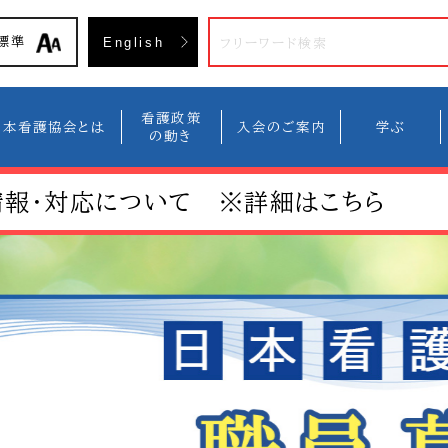
入会方
標準
English
看護政策
日本看護協会とは
入会のご案内
学ぶ
の動き
情報・対応について ※詳細はこちら