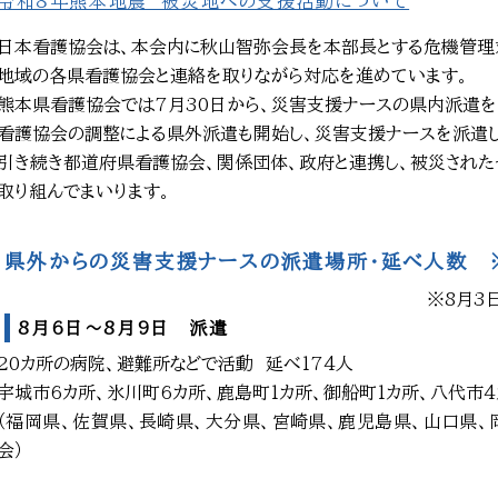
令和８年熊本地震 被災地への支援活動について
日本看護協会は、本会内に秋山智弥会長を本部長とする危機管理
地域の各県看護協会と連絡を取りながら対応を進めています。
熊本県看護協会では7月30日から、災害支援ナースの県内派遣を開
看護協会の調整による県外派遣も開始し、災害支援ナースを派遣し
引き続き都道府県看護協会、関係団体、政府と連携し、被災された
取り組んでまいります。
県外からの災害支援ナースの派遣場所・延べ人数 
※8月3
8月6日～8月9日 派遣
20カ所の病院、避難所などで活動 延べ174人
宇城市6カ所、氷川町6カ所、鹿島町1カ所、御船町1カ所、八代市4
（福岡県、佐賀県、長崎県、大分県、宮崎県、鹿児島県、山口県、
会）