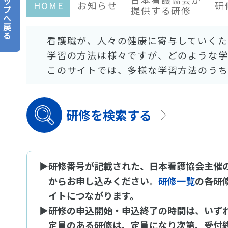
ッ
HOME
お知らせ
研
プ
提供する研修
へ
戻
る
看護職が、
人々の健康に寄与していくた
学習の方法は様々ですが、
どのような学
このサイトでは、多様な学習方法のう
研修を検索する
▶
研修番号が記載された、日本看護協会主催
からお申し込みください。
研修一覧
の各研
イトにつながります。
▶
研修の申込開始・申込終了の時間は、いずれ
定員のある研修は、定員になり次第、受付