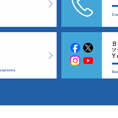
Co
日
ソ
Y
ciations
So