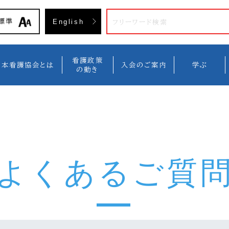
入会方
標準
English
看護政策
日本看護協会とは
入会のご案内
学ぶ
の動き
よくあるご質