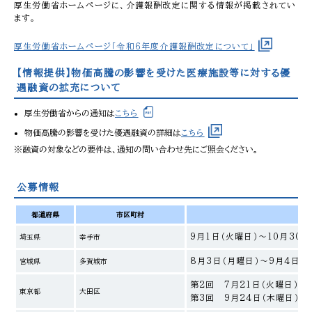
厚生労働省ホームページに、介護報酬改定に関する情報が掲載されてい
ます。
厚生労働省ホームページ「令和6年度介護報酬改定について」
【情報提供】物価高騰の影響を受けた医療施設等に対する優
遇融資の拡充について
厚生労働省からの通知は
こちら
物価高騰の影響を受けた優遇融資の詳細は
こちら
※融資の対象などの要件は、通知の問い合わせ先にご照会ください。
公募情報
都道府県
市区町村
9月1日（火曜日）～10月30日
埼玉県
幸手市
8月3日（月曜日）～9月4日（
宮城県
多賀城市
第2回 7月21日（火曜日）〜
東京都
大田区
第3回 9月24日（木曜日）〜