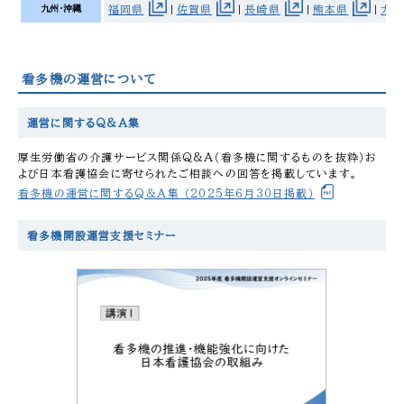
九州・沖縄
福岡県
佐賀県
長崎県
熊本県
大
|
|
|
|
看多機の運営について
運営に関するQ&A集
厚生労働省の介護サービス関係Q&A（看多機に関するものを抜粋）お
よび日本看護協会に寄せられたご相談への回答を掲載しています。
看多機の運営に関するQ＆A集 （2025年6月30日掲載）
看多機開設運営支援セミナー