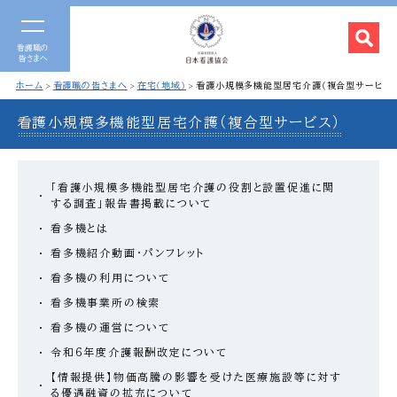
看護職の
皆さまへ
ホーム
看護職の皆さまへ
在宅（地域）
看護小規模多機能型居宅介護（複合型サービス
看護小規模多機能型居宅介護（複合型サービス）
「看護小規模多機能型居宅介護の役割と設置促進に関
する調査」報告書掲載について
看多機とは
看多機紹介動画・パンフレット
看多機の利用について
看多機事業所の検索
看多機の運営について
令和6年度介護報酬改定について
【情報提供】物価高騰の影響を受けた医療施設等に対す
る優遇融資の拡充について