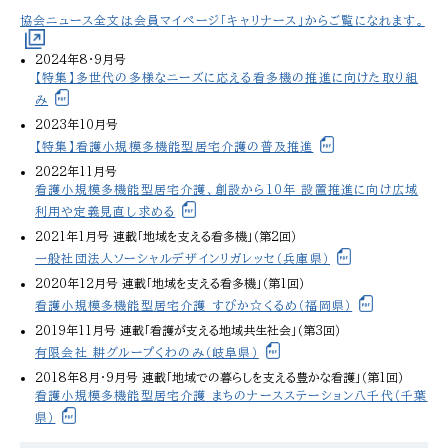
協会ニュース全文は会員マイページ「キャリナース」からご覧になれます。
2024年8・9月号
【特集】多世代の多様なニーズに応える看多機の推進に向けた取り組
み
2023年10月号
【特集】看護小規模多機能型居宅介護の普及推進
2022年11月号
看護小規模多機能型居宅介護、創設から10年 設置推進に向け広域
利用や定義見直し求める
2021年1月号 連載「地域を支える看多機」（第2回）
一般社団法人ソーシャルデザインリガレッセ（兵庫県）
2020年12月号 連載「地域を支える看多機」（第1回）
看護小規模多機能型居宅介護 すぴか☆くるめ（福岡県）
2019年11月号 連載「看護が支える地域共生社会」（第3回）
有限会社 耕グループくわのみ（岐阜県）
2018年8月・9月号 連載「地域での暮らしを支える豊かな看護」（第1回）
看護小規模多機能型居宅介護 まちのナースステーション八千代（千葉
県）