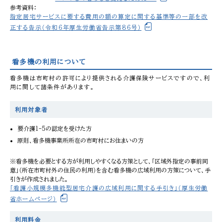
参考資料：
指定居宅サービスに要する費用の額の算定に関する基準等の一部を改
正する告示（令和6年厚生労働省告示第86号）
看多機の利用について
看多機は市町村の許可により提供される介護保険サービスですので、利
用に関して諸条件があります。
利用対象者
要介護1-5の認定を受けた方
原則、看多機事業所所在の市町村にお住まいの方
※看多機を必要とする方が利用しやすくなる方策として、「区域外指定の事前同
意」（所在市町村外の住民の利用）を含む看多機の広域利用の方策について、手
引きが作成されました。
「看護小規模多機能型居宅介護の広域利用に関する手引き」（厚生労働
省ホームページ）
利用料金