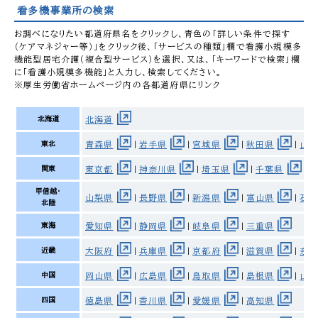
看多機事業所の検索
お調べになりたい都道府県名をクリックし、青色の「詳しい条件で探す
（ケアマネジャー等）」をクリック後、「サービスの種類」欄で看護小規模多
機能型居宅介護（複合型サービス）を選択、又は、「キーワードで検索」欄
に「看護小規模多機能」と入力し、検索してください。
※厚生労働省ホームページ内の各都道府県にリンク
北海道
北海道
東北
青森県
岩手県
宮城県
秋田県
山
|
|
|
|
関東
東京都
神奈川県
埼玉県
千葉県
|
|
|
|
甲信越・
山梨県
長野県
新潟県
富山県
石
|
|
|
|
北陸
東海
愛知県
静岡県
岐阜県
三重県
|
|
|
近畿
大阪府
兵庫県
京都府
滋賀県
奈
|
|
|
|
中国
岡山県
広島県
鳥取県
島根県
山
|
|
|
|
四国
徳島県
香川県
愛媛県
高知県
|
|
|