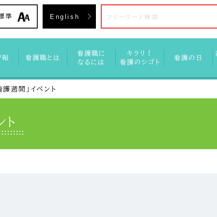
入会方
標準
English
看護職に
キラリ！
情報
看護職とは
看護の日
なるには
看護のシゴト
看護週間」イベント
ント