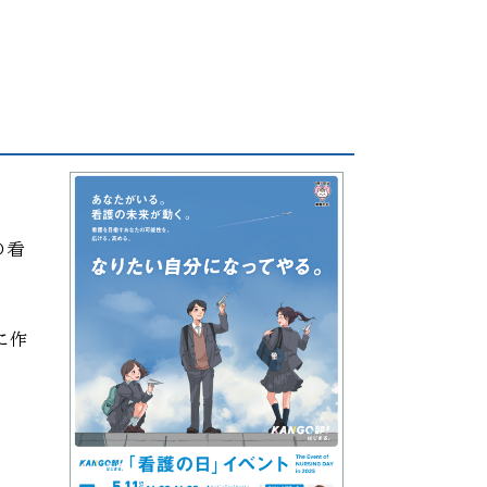
の看
に作