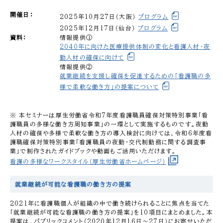
開催日
：
2025年10月27日（大阪）
プログラム
2025年12月17日（仙台）
プログラム
資料
：
情報提供①
2040年に向けた医療提供体制の変化と看護人材・夜
勤人材の確保に向けて
情報提供②
就業継続を支援し確保を促進するための「看護職の多
様で柔軟な働き方」の提案について
※ 本セミナーは厚生労働省令和7年度看護職員確保対策特別事業「看
護職員の多様な働き方周知事業」の一環として実施するものです。夜勤
人材の確保や多様で柔軟な働き方の導入検討に向けては、令和6年度看
護職確保対策特別事業「看護職員の夜勤・交代制勤務に関する調査事
業」で制作されたガイドブックや動画もご活用いただけます。
看護の多様なワークスタイル（厚生労働省ホームページ）
就業継続が可能な看護職の働き方の提案
2021年に看護職個人が組織の中で働き続けられることに焦点を当てた
「就業継続が可能な看護職の働き方の提案」を10項目にまとめました。本
提案は、パブリックコメント（2020年12月16日〜27日）にお寄せいただ