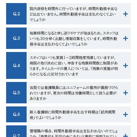
院内研修を時間外に行っていますが、時間外勤務手当な
Q.2
どは出ていません。時間外勤務手当は支払わなくてよい
でしょうか
始業時間になると申し送りやケアが始まるため、スタッフは
Q.3
いつも30分早く出勤し情報収集をしています。時間外勤
務手当は支払わなくてよいでしょうか
スタッフはいつも実質1〜2時間程度残業していますが、
病院の取り決めに従い、申告する残業時間数に制限があ
Q.4
ります。タイムカードの導入については、「残業の実態が明
らかになる」と反対されています
当院では看護職員にはユニフォームの着用が義務づけら
Q.5
れていますが、更衣の時間は労働時間として扱う必要が
ありますか
新人看護師に時間外勤務手当を出す時期は「試用期間
Q.6
後」でよいでしょうか
管理職の場合、時間外勤務手当は支払われないのでしょ
Q.7
うか。「残業代も年収の中に含む」と事前に説明されてい