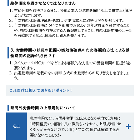
給休暇を取得させなくてはなりません
有給休暇を取得させる日は、労働者本人の意向を聞いた上で事業主（管理
者）が指定します。
年次有給休暇管理簿を作成し、労働者本人に取得状況を周知します。
年次有給休暇取得について各部署でおおよその年次計画を策定すること
や、有給休暇取得を前提とする人員配置とすること、有給休暇申請のルール
を再確認するなど、職場の仕組みを整えます。
3．労働時間の状況の把握の実効性確保のため客観的方法による労
働時間の記録が必要です
タイムカードやICカードなどによる客観的な方法での勤務時間の把握が必
要となります。
出退勤時刻の記載のない押印方式の出勤簿からの切り替えを急ぎましょ
う。
これだけは抑えておきたいポイント！
時間外労働時間の上限規制について
私の病院では、時間外労働はほとんどなく平均で1カ月に
1時間程度で、極端に長い職員もいません。上限規制に全
Q.1
く引っかからないので、36（サブロク）協定は締結する必
要はないでしょうか