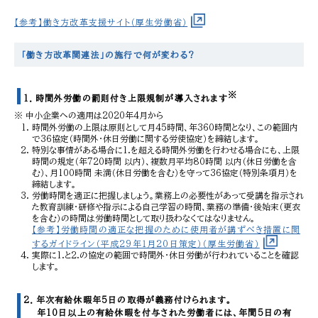
【参考】働き方改革支援サイト（厚生労働省）
「働き方改革関連法」の施行で何が変わる?
※
1．時間外労働の罰則付き上限規制が導入されます
中小企業への適用は2020年4月から
時間外労働の上限は原則として月45時間、年360時間となり、この範囲内
で36協定（時間外・休日労働に関する労使協定）を締結します。
特別な事情がある場合に1.を超える時間外労働を行わせる場合にも、上限
時間の規定（年720時間 以内）、複数月平均80時間 以内（休日労働を含
む）、月100時間 未満（休日労働を含む）を守って36協定（特別条項月）を
締結します。
労働時間を適正に把握しましょう。業務上の必要性があって受講を指示され
た教育訓練・研修や指示による自己学習の時間、業務の準備・後始末（更衣
を含む）の時間は労働時間として取り扱わなくてはなりません。
【参考】労働時間の適正な把握のために使用者が講ずべき措置に関
するガイドライン（平成29年１月20日策定）（厚生労働省）
実際に1.と2.の協定の範囲で時間外・休日労働が行われていることを確認
します。
2．年次有給休暇年5日の取得が義務付けられます。
年10日以上の有給休暇を付与された労働者には、年間5日の有