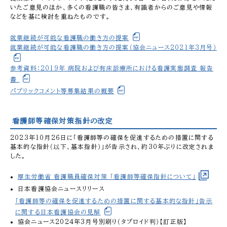
いたご意見のほか、多くの看護職の皆さま、有識者からのご意見や情報
などを基に検討を重ねたものです。
就業継続が可能な看護職の働き方の提案
就業継続が可能な看護職の働き方の提案（協会ニュース2021年3月号）
参考資料：2019年 病院および有床診療所における看護実態調査 報告
書
パブリックコメント等募集結果の概要
看護師等確保対策指針の改定
2023年10月26日に「看護師等の確保を促進するための措置に関する
基本的な指針（以下、基本指針）」が告示され、約30年ぶりに改定されま
した。
厚生労働省 看護職員確保対策 「看護師等確保指針について」
日本看護協会ニュースリリース
「看護師等の確保を促進するための措置に関する基本的な指針」告示
に関する日本看護協会の見解
協会ニュース2024年3月号別刷り（タブロイド判）【訂正版】