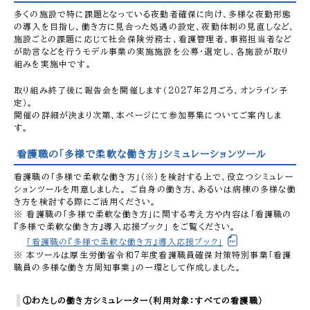
多くの施設で特に課題となっている夜勤者確保に向け、多様な夜勤形態
の導入を目指し、働き方に見合った処遇の設定、夜勤体制の見直しなど、
施設ごとの課題に応じて社会保険労務士、看護管理者、事務担当者など
が助言などを行うモデル事業の実施施設を公募・選定し、各施設が取り
組みを実施中です。
取り組み終了後に報告会を開催します（2027年2月ごろ、オンライン予
定）。
開催の詳細が決まり次第、本ページにて参加募集についてご案内しま
す。
看護職の「多様で柔軟な働き方」シミュレーションツール
看護職の「多様で柔軟な働き方」（※）を検討する上で、役立つシミュレー
ションツールを用意しました。 ご自身の働き方、あるいは病棟の多様な働
き方を検討する際にご活用ください。
※ 看護職の「多様で柔軟な働き方」に関する考え方や内容は「看護職の
『多様で柔軟な働き方』導入応援ブック」 をご覧ください。
「看護職の『多様で柔軟な働き方』導入応援ブック」
※ 本ツールは厚生労働省令和7年度看護職員確保対策特別事業「看護
職員の多様な働き方周知事業」の一環として作成しました。
①わたしの働き方シミュレーター（利用対象：すべての看護職）