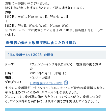
表紙に一部誤りがございました。
深くお詫び申し上げますとともに、下記の通り訂正します。
表紙
【誤】Be well, Nurse well, Work well
↓
【正】Be Well, Work Well, Nurse Well
※ 本ホームページに掲載している冊子のPDFは、該当箇所を訂正して
います。
看護職の働き方改革実現に向けた取り組み
「日本看護サミット2025」の開催
テーマ
：
「ウェルビーイング時代における 看護職の働き方革
命」
日時
：
2026年2月5日（木曜日）
場所
：
パシフィコ横浜
プログラム
：
日本看護サミット2025
すべての看護職が一丸となって、ウェルビーイング時代の看護職の働き方
革命を進めていくための、スローガンを公表しました。
どこにいても、看護職の働き方を良くしていくことが良い看護につなが
る、という気持ちを共に持ち、より良い働き方を実現していきましょう。