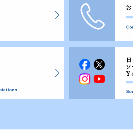
お
Co
日
ソ
Y
ciations
So