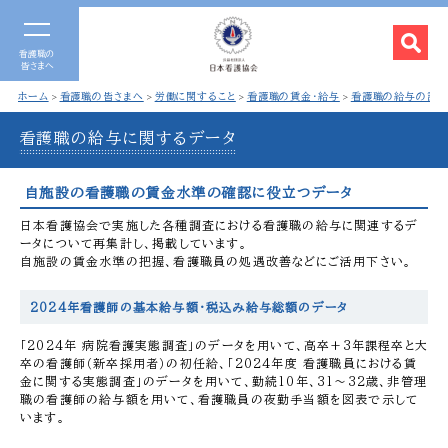
看護職の
皆さまへ
ホーム
看護職の皆さまへ
労働に関すること
看護職の賃金・給与
看護職の給与の調査
看護職の給与に関するデータ
自施設の看護職の賃金水準の確認に役立つデータ
日本看護協会で実施した各種調査における看護職の給与に関連するデ
ータについて再集計し、掲載しています。
自施設の賃金水準の把握、看護職員の処遇改善などにご活用下さい。
2024年看護師の基本給与額・税込み給与総額のデータ
「2024年 病院看護実態調査」のデータを用いて、高卒+3年課程卒と大
卒の看護師（新卒採用者）の初任給、「2024年度 看護職員における賃
金に関する実態調査」のデータを用いて、勤続10年、31〜32歳、非管理
職の看護師の給与額を用いて、看護職員の夜勤手当額を図表で示して
います。