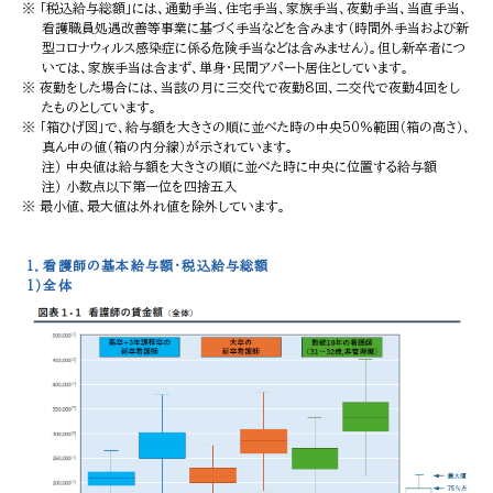
「税込給与総額」には、通勤手当、住宅手当、家族手当、夜勤手当、当直手当、
看護職員処遇改善等事業に基づく手当などを含みます（時間外手当および新
型コロナウィルス感染症に係る危険手当などは含みません）。但し新卒者につ
いては、家族手当は含まず、単身・民間アパート居住としています。
夜勤をした場合には、当該の月に三交代で夜勤8回、二交代で夜勤4回をし
たものとしています。
「箱ひげ図」で、給与額を大きさの順に並べた時の中央50％範囲（箱の高さ）、
真ん中の値（箱の内分線）が示されています。
注） 中央値は給与額を大きさの順に並べた時に中央に位置する給与額
注） 小数点以下第一位を四捨五入
最小値、最大値は外れ値を除外しています。
１．看護師の基本給与額・税込給与総額
1）全体