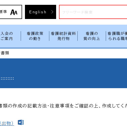
入会方
標準
English
入会の
看護政策
看護統計資料
看護の
看護職が
ご案内
の動き
発行物
質の向上
られる職
請書類
書類の作成の記載方法・注意事項をご確認の上、作成してく
提出物）