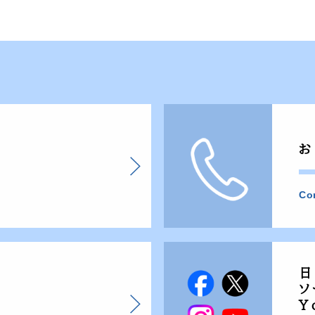
お
Co
日
ソ
Y