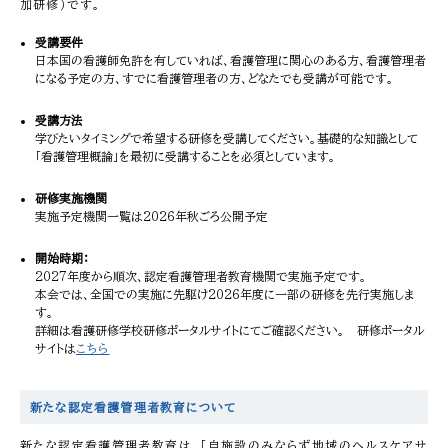
加研修）です。
受講要件
日本国の看護師免許を有していれば、看護管理に関心のある方、看護管理者
になる予定の方、すでに看護管理者の方、どなたでも受講が可能です。
受講方法
学びたいタイミングで希望する研修を受講してください。基礎的な知識として
「看護管理概論」を最初に受講することを必須としています。
研修実施機関
実施予定機関一覧は2026年秋ごろ公開予定
開始時期：
2027年度から順次、認定看護管理者教育機関で実施予定です。
本会では、全国での実施に先駆け2026年度に一部の研修を先行実施しま
す。
詳細は看護研修学校研修ポータルサイトにてご確認ください。 研修ポータル
サイトは
こちら
新たな認定看護管理者教育について
新たな認定看護管理者教育は、「自施設のみならず地域のヘルスケアサ