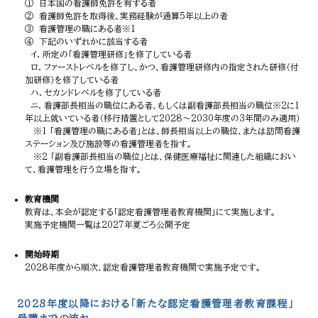
① 日本国の看護師免許を有する者
② 看護師免許を取得後、実務経験が通算5年以上の者
③ 看護管理の職にある者※1
④ 下記のいずれかに該当する者
イ. 所定の「看護管理研修」を修了している者
ロ. ファーストレベルを修了し、かつ、看護管理研修内の指定された研修（付
加研修）を修了している者
ハ. セカンドレベルを修了している者
ニ. 看護部長相当の職位にある者、もしくは副看護部長相当の職位※2に1
年以上就いている者（移行措置として2028～2030年度の3年間のみ適用）
※1 「看護管理の職にある者」とは、師長相当以上の職位、または訪問看護
ステーション及び施設等の看護管理者を指す。
※2 「副看護部長相当の職位」とは、保健医療福祉に関連した組織におい
て、看護管理を行う立場を指す。
教育機関
教育は、本会が認定する「認定看護管理者教育機関」にて実施します。
実施予定機関一覧は2027年夏ごろ公開予定
開始時期
2028年度から順次、認定看護管理者教育機関で実施予定です。
2028年度以降における「新たな認定看護管理者教育課程」