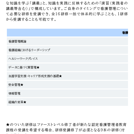
な知識を学ぶ「講義」と、知識を実践に反映するための「演習（実践者の
講義等含む）」で構成しています。ご自身のタイミングで看護管理につい
て必要な研修を受講でき、全16研修一括で体系的に学ぶことも、1研修
から受講することも可能です。
看護管理
看護管理概論
看護組織におけるリーダーシップ
ヘルシーワークプレイス
データに基づく質管理★
生涯学習支援・キャリア形成支援の基礎★
安全管理★
情報管理
組織の変革★
★のついた研修はファーストレベル修了者が新たな認定看護管理者教育
課程の受講を希望する場合、研修受講修了が必須となる9本の研修（付