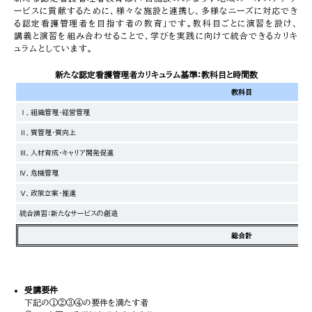
ービスに貢献するために、様々な施設と連携し、多様なニーズに対応でき
る認定看護管理者を目指す者の教育」です。教科目ごとに演習を設け、
講義と演習を組み合わせることで、学びを実践に向けて統合できるカリキ
ュラムとしています。
新たな認定看護管理者カリキュラム基準：教科目と時間数
教科目
Ⅰ．組織管理・経営管理
Ⅱ．質管理・質向上
Ⅲ．人材育成・キャリア開発促進
Ⅳ．危機管理
Ⅴ．政策立案・推進
統合演習：新たなサービスの創造
総合計
受講要件
下記の①②③④の要件を満たす者