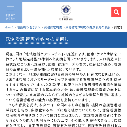
看護職の
皆さまへ
ホーム
看護職の皆さまへ
資格認定制度
資格認定3制度の養成戦略の検討
認定看護
認定看護管理者教育の見直し
現在、国は「地域包括ケアシステム」の推進により、医療・ケアと生活を一
体とした地域完結型の体制へと変換を図っています。また、人口構造や社
会状況などの変化を受け、医療・看護ニーズの増大、複合化が進み、看護
職の活動もより一層多様化・複雑化しています。
このような中、地域や組織における資源の管理や人材育成などをはじめ、
さまざまな場においてリーダーシップを発揮する看護管理者への期待が
ますます高まっています。2023年に改正された「看護師等の確保を推進
するための措置に関する基本的な方針」は、看護管理者の資質の向上に
ついて特記し、自施設のみならず、地域のさまざまな機関と緊密に連携し
ていく看護管理者の能力の必要性を指摘しています。
こうした背景を受け、本会では、全国のあらゆる組織・機関の看護管理者
が能力を高め、多様化するニーズに応え続けていくために、認定看護管
理者教育の在り方について検討を重ねました。「認定看護管理者に求め
られる6つの能力」を明らかにした上で、その能力を獲得できるように教
育を見直し、「日本看護協会 看護管理研修（以下、看護管理研修）」およ