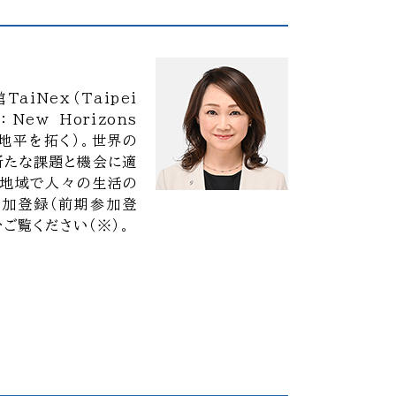
iNex（Taipei
New Horizons
たな地平を拓く）。世界の
新たな課題と機会に適
る地域で人々の生活の
参加登録（前期参加登
ご覧ください（※）。