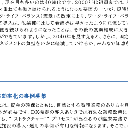
、現在最も多いのは40歳代です。2000年代初頭までは、
を重ねても働き続けられるようになった要因の一つが、短
ーク・ライフ・バランス）憲章」の改定により、ワーク・ライフ・
の導入は、他業種に比して看護界は早かったように記憶して
て働き続けられようになったことは、その後の就業継続に大
ができています。しかし、2040年を見すえると、さらに、
ネジメントの負担をいかに軽減していけるか、みんなで知恵を
業務効率化の事例募集
用には、資金の確保とともに、目標とする看護業務のあり方を
トが必要です。DX機器の導入ありきでは有効な業務改善に
、“ ストラクチャー”“ プロセス”が異なるのが臨床実践
他施設の導入・運用の事例が有用な情報になります。そこで