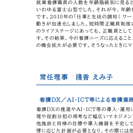
就業看護職員の人数を年齢階級別に見ると
いわゆる富士山型でした。それが今、年齢
です。2010年の「仕事と生活の調和（ ワ
動きが加速化しました。短時間正職員制度
のライフステージにあっても、正職員とし
す。その結果、今の看護ニーズに応えること
の機会拡大が必要です。そうなったときにマ
常任理事 淺香 えみ子
看護DX／AI・ICT等による看護
看護DXの推進やAI・ICT等の導入・運
理や役割分担の再考など幅広いマネジメン
他施設と同様の目標や導入機器を予定しても
情に応じた計画が必要となり、その際には