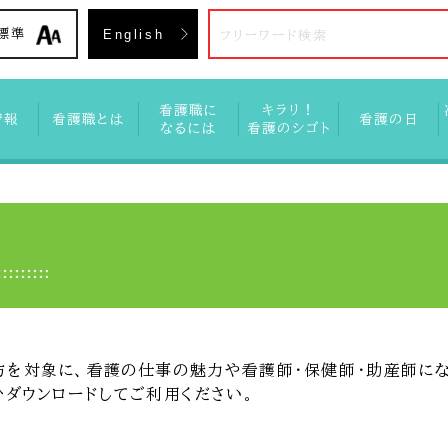
入会方
標準
English
看護職に
キラリ！
情報
看護職とは
看護の日
なるには
看護のシゴト
を対象に、看護の仕事の魅力や看護師・保健師・助産師にな
ひダウンロードしてご利用ください。