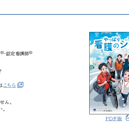
師
・認定看護師
®
®
？
は
こちら
せん。
い。
PDF版