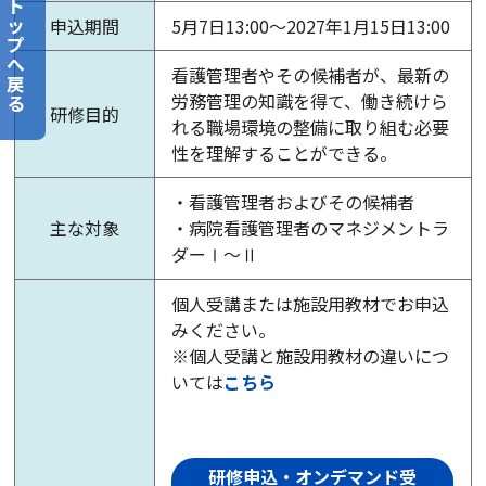
ト
ッ
申込期間
5月7日13:00～2027年1月15日13:00
プ
へ
看護管理者やその候補者が、最新の
戻
労務管理の知識を得て、働き続けら
る
研修目的
れる職場環境の整備に取り組む必要
性を理解することができる。
・看護管理者およびその候補者
主な対象
・病院看護管理者のマネジメントラ
ダーⅠ～Ⅱ
個人受講または施設用教材でお申込
みください。
※個人受講と施設用教材の違いにつ
いては
こちら
研修申込・オンデマンド受