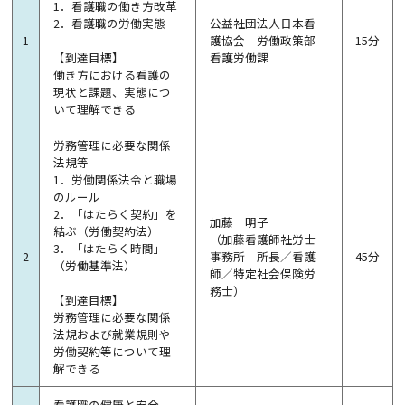
1．看護職の働き方改革
2．看護職の労働実態
公益社団法人日本看
1
護協会 労働政策部
15分
【到達目標】
看護労働課
働き方における看護の
現状と課題、実態につ
いて理解できる
労務管理に必要な関係
法規等
1．労働関係法令と職場
のルール
2．「はたらく契約」を
加藤 明子
結ぶ（労働契約法）
（加藤看護師社労士
3．「はたらく時間」
2
事務所 所長／看護
45分
（労働基準法）
師／特定社会保険労
務士）
【到達目標】
労務管理に必要な関係
法規および就業規則や
労働契約等について理
解できる
看護職の健康と安全