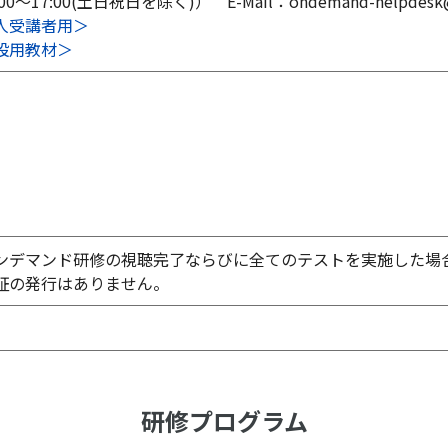
:00～17:00(土日祝日を除く)） E-Mail：ondemand-helpdesk@in
人受講者用＞
設用教材＞
ンデマンド研修の視聴完了ならびに全てのテストを実施した場
証の発行はありません。
研修プログラム