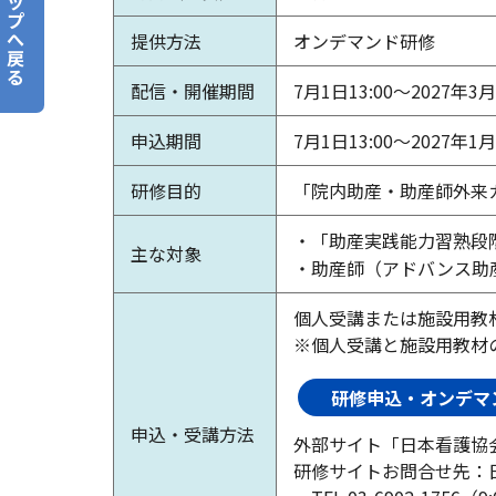
ッ
プ
へ
提供方法
オンデマンド研修
戻
る
配信・開催期間
7月1日13:00～2027年3月
申込期間
7月1日13:00～2027年1月
研修目的
「院内助産・助産師外来
・「助産実践能力習熟段階
主な対象
・助産師（アドバンス助
個人受講または施設用教
※個人受講と施設用教材
研修申込・オンデマ
申込・
受講方法
外部サイト「日本看護協
研修サイトお問合せ先：