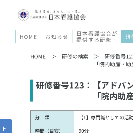
日本看護協会が
HOME
お知らせ
研
提供する研修
HOME
研修の検索
研修番号1
「院内助産・助
研修番号123：
【アドバ
「院内助産
分 類
【1】専門職としての活
ト
時間（目安）
90分