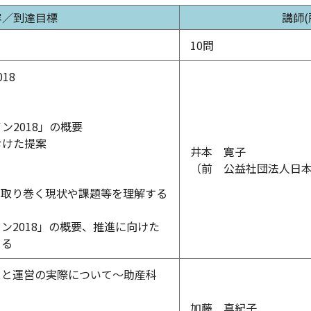
容／到達目標
講師(
10問
18
ン2018」の概要
むけた提案
井本 寛子
（前 公益社団法人日
を取り巻く現状や課題等を理解する
ン2018」の概要、推進に向けた
きる
スと運営の実際について～助産科
加藤 真紀子