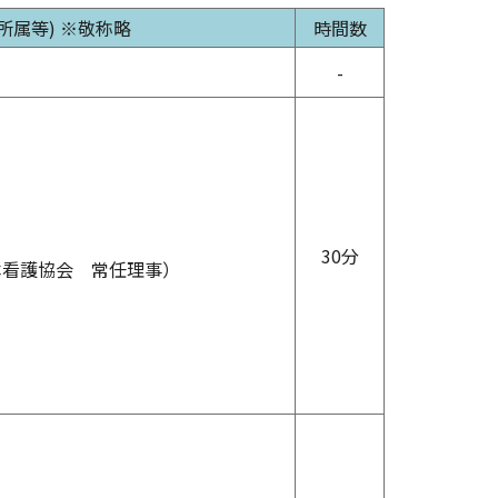
所属等)
※敬称略
時間数
-
30分
本看護協会 常任理事）